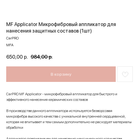
MF Applicator Микрофибровый аппликатор для
нанесения защитных составов (1шт)
CarPRO
MFA
650,00
р.
984,00
р.
В корзину
CarPRO MF Applicator - микрофибровый аппликатор для быстрого и
эффективного нанесения керамических составов
В производстве данного аппликатора используется безворсовая
микрофибра высокого качества с уникальной внутренней сердцевиной,
которая не впитывает и тем самым дополнительно не расходует материалы
обработки
Аппликатор предназначен для нанесения максимального количества