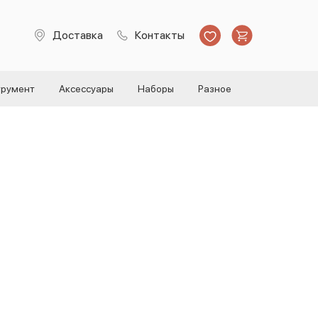
Доставка
Контакты
трумент
Аксессуары
Наборы
Разное
золяционная Denka, ПВХ,
ная