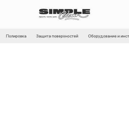
Полировка
Защита поверхностей
Оборудование и инс
Лента клейкая и
19мм x 9м, крас
Vini Tape
SKU:
VT-102R
120
р.