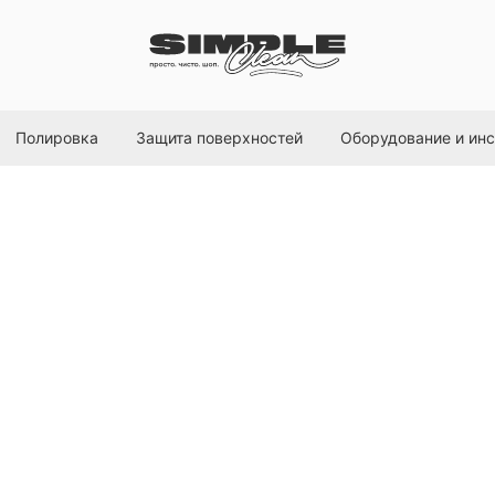
Полировка
Защита поверхностей
Оборудование и ин
Handy Tire Brush
Chemical Russian
SKU:
CR616
649
р.
Out of stock