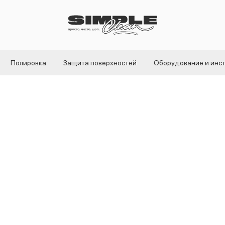
Полировка
Защита поверхностей
Оборудование и инс
Гидрофобный спре
Dodo Juice
SKU:
DJDN10S
2 650
р.
Out of stock