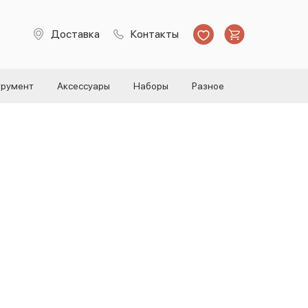
Доставка
Контакты
трумент
Аксессуары
Наборы
Разное
й-силант Drynamo 1л