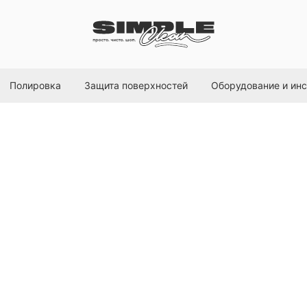
Полировка
Защита поверхностей
Оборудование и ин
Acid Shock кисло
автомобиля, 500м
Foam Heroes
SKU:
FHB062
595
р.