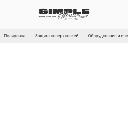
Полировка
Защита поверхностей
Оборудование и ин
Ручной опрыскив
Marolex
SKU:
S071.102
575,00
р.
В корзину