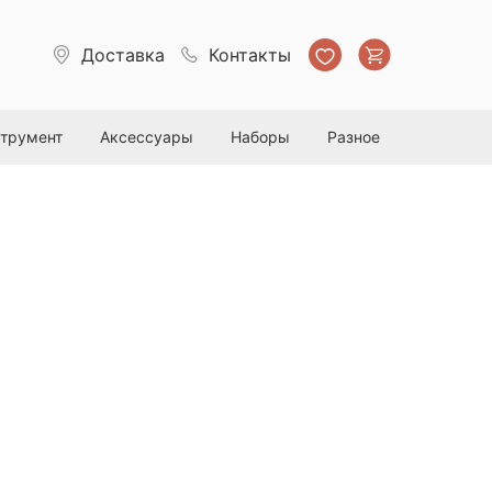
Доставка
Контакты
струмент
Аксессуары
Наборы
Разное
ль Heavy Duty Chemical
prayer, серая