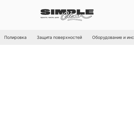
Полировка
Защита поверхностей
Оборудование и ин
Ручной распылите
Resistant Trigger S
MaxShine
SKU:
RTS750-G
790,00
р.