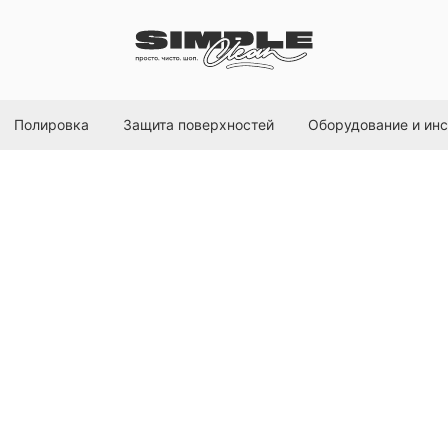
Полировка
Защита поверхностей
Оборудование и ин
Нано-консервант
глубоким блеско
Smart Open
SKU:
15051
1208,00
р.