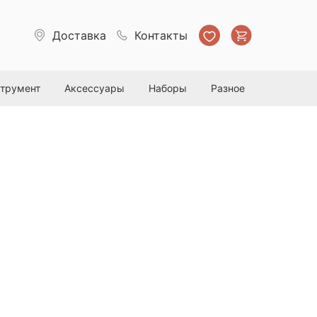
Доставка
Контакты
струмент
Аксессуары
Наборы
Разное
 для кузова автомобиля c
м NANO SHINE 1л.