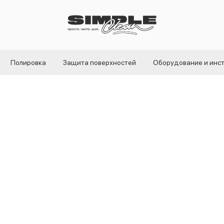
Полировка
Защита поверхностей
Оборудование и инс
Juicy Citrus унив
очиститель, 500м
Foam Heroes
SKU:
FHB007
695
р.