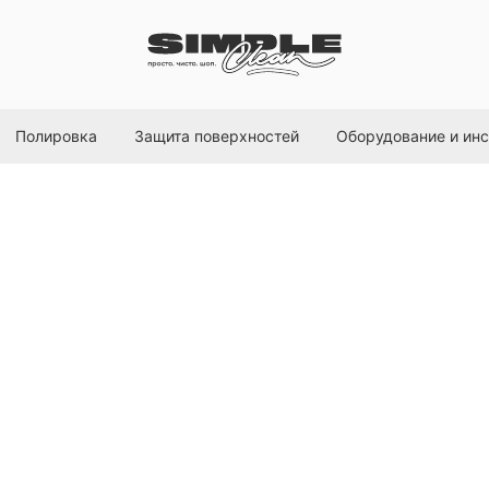
Полировка
Защита поверхностей
Оборудование и ин
Полировальный 
CCS, 140мм
Lake Country
SKU:
78-62550
1250,00
р.