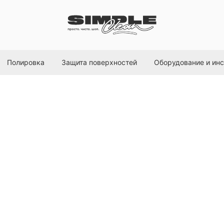
Полировка
Защита поверхностей
Оборудование и ин
Ceramic+ - ульт
покрытие для ЛК
Chemical Russian
SKU:
CR725
13699,00
р.